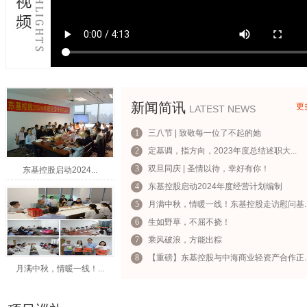
新闻简讯
更
LATEST NEWS
1
三八节 | 致敬每一位了不起的她
2
定基调，指方向，2023年度总结述职大...
3
双旦同庆 | 圣情以待，幸好有你！
东基控股启动2024...
4
东基控股启动2024年度经营计划编制
5
月满中秋，情暖一线！东基控股走访慰问基..
6
生如野草，不屈不挠！
7
乘风破浪，方能出粽
8
【重磅】东基控股与中海商业轻资产合作正..
月满中秋，情暖一线！...